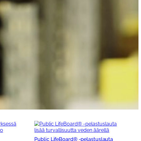
Public LifeBoard® -pelastuslauta