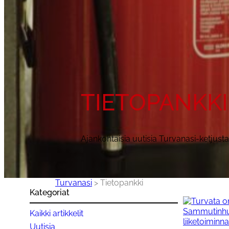
TIETOPANKKI
Ajankohtaisia uutisia Turvanasi-ketjusta 
Turvanasi
>
Tietopankki
Kategoriat
Kaikki artikkelit
Uutisia