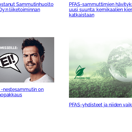
 ostanut Sammutinhuolto
PFAS-sammuttimien hävityk
Oy:n liiketoiminnan
uusi suunta: kemikaalien kie
katkaistaan
P -nestesammutin on
ehopakkaus
PFAS-yhdisteet ja niiden vai