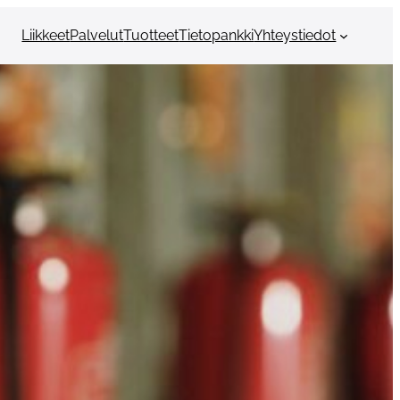
Liikkeet
Palvelut
Tuotteet
Tietopankki
Yhteystiedot