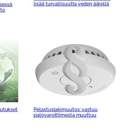
lisää turvallisuutta veden äärellä
sessä
rto
kutukset
Pelastuslakimuutos: vastuu
palovaroittimesta muuttuu