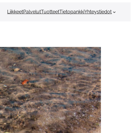
Liikkeet
Palvelut
Tuotteet
Tietopankki
Yhteystiedot