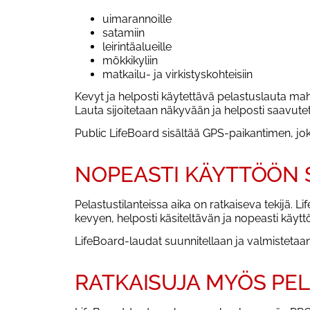
uimarannoille
satamiin
leirintäalueille
mökkikyliin
matkailu- ja virkistyskohteisiin
Kevyt ja helposti käytettävä pelastuslauta mah
Lauta sijoitetaan näkyvään ja helposti saavutett
Public LifeBoard sisältää GPS-paikantimen, jo
NOPEASTI KÄYTTÖÖN S
Pelastustilanteissa aika on ratkaiseva tekijä.
kevyen, helposti käsiteltävän ja nopeasti käyt
LifeBoard-laudat suunnitellaan ja valmistetaa
RATKAISUJA MYÖS PE