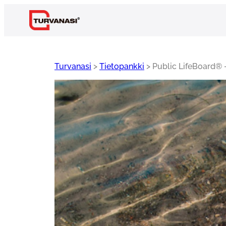
Siirry
sisältöön
Turvanasi
>
Tietopankki
>
Public LifeBoard® -