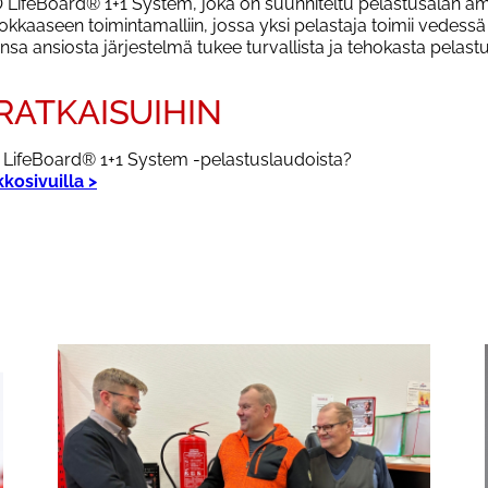
feBoard® 1+1 System, joka on suunniteltu pelastusalan ammat
okkaaseen toimintamalliin, jossa yksi pelastaja toimii vedessä
a ansiosta järjestelmä tukee turvallista ja tehokasta pelastu
RATKAISUIHIN
O LifeBoard® 1+1 System -pelastuslaudoista?
kosivuilla >