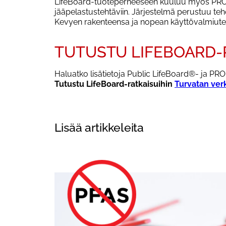
LifeBoard-tuoteperheeseen kuuluu myös PRO Li
jääpelastustehtäviin. Järjestelmä perustuu teh
Kevyen rakenteensa ja nopean käyttövalmiutens
TUTUSTU LIFEBOARD-
Haluatko lisätietoja Public LifeBoard®- ja PR
Tutustu LifeBoard-ratkaisuihin
Turvatan verk
Lisää artikkeleita