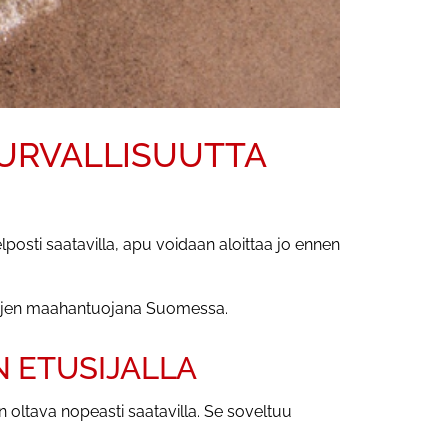
TURVALLISUUTTA
posti saatavilla, apu voidaan aloittaa jo ennen
autojen maahantuojana Suomessa.
N ETUSIJALLA
on oltava nopeasti saatavilla. Se soveltuu