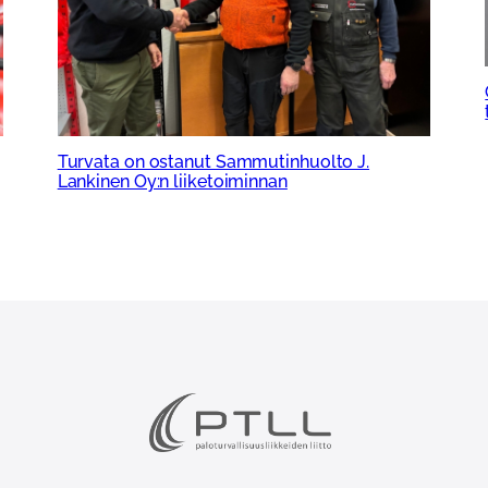
Turvata on ostanut Sammutinhuolto J.
Lankinen Oy:n liiketoiminnan