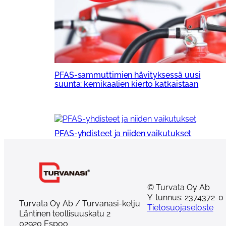
PFAS-sammuttimien hävityksessä uusi
suunta: kemikaalien kierto katkaistaan
PFAS-yhdisteet ja niiden vaikutukset
© Turvata Oy Ab
Y-tunnus: 2374372-0
Turvata Oy Ab / Turvanasi-ketju
Tietosuojaseloste
Läntinen teollisuuskatu 2
02920 Espoo