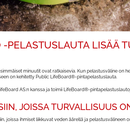
 -PELASTUSLAUTA LISÄÄ 
mmäiset minuutit ovat ratkaisevia. Kun pelastusväline on hel
een on kehitetty Public LifeBoard®-pintapelastuslauta.
n LifeBoard AS:n kanssa ja toimii LifeBoard®-pintapelastusl
IIN, JOISSA TURVALLISUUS O
siin, joissa ihmiset liikkuvat veden äärellä ja pelastusvälineen 