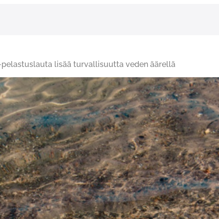
pelastuslauta lisää turvallisuutta veden äärellä