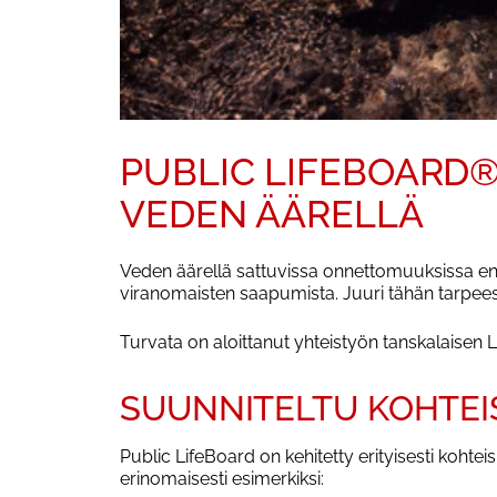
PUBLIC LIFEBOARD®
VEDEN ÄÄRELLÄ
Veden äärellä sattuvissa onnettomuuksissa ensi
viranomaisten saapumista. Juuri tähän tarpees
Turvata on aloittanut yhteistyön tanskalaise
SUUNNITELTU KOHTEIS
Public LifeBoard on kehitetty erityisesti kohtei
erinomaisesti esimerkiksi: