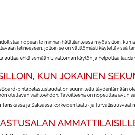
dollistaa nopean toiminnan hätätilanteissa myös silloin, kun a
avaan telineeseen, jolloin se on välittömästi käytettävissä tar
ka auttaa ehkäisemään luvattoman käytön ja helpottaa laudan 
ILLOIN, KUN JOKAINEN SEKU
 LifeBoard-pintapelastuslaudat on suunniteltu täydentämään o
töön otettavan vaihtoehdon. Tavoitteena on nopeuttaa avun saam
n Tanskassa ja Saksassa korkeiden laatu- ja turvallisuusvaati
LASTUSALAN AMMATTILAISILL