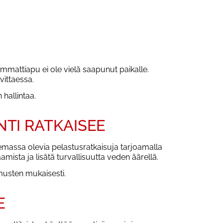
mmattiapu ei ole vielä saapunut paikalle.
vittaessa.
hallintaa.
NTI RATKAISEE
lemassa olevia pelastusratkaisuja tarjoamalla
ista ja lisätä turvallisuutta veden äärellä.
musten mukaisesti.
E