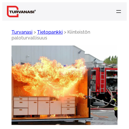
Siirry
sisältöön
Turvanasi
>
Tietopankki
>
Kiinteistön
paloturvallisuus