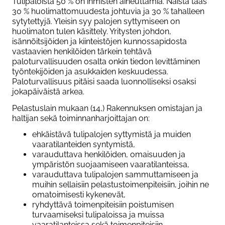
Tulipaloista 50 % on ihmisten aiheuttamia. Näistä taas
30 % huolimattomuudesta johtuvia ja 30 % tahalleen
sytytettyjä. Yleisin syy palojen syttymiseen on
huolimaton tulen käsittely. Yritysten johdon,
isännöitsijöiden ja kiinteistöjen kunnossapidosta
vastaavien henkilöiden tärkein tehtävä
paloturvallisuuden osalta onkin tiedon levittäminen
työntekijöiden ja asukkaiden keskuudessa.
Paloturvallisuus pitäisi saada luonnolliseksi osaksi
jokapäiväistä arkea.
Pelastuslain mukaan (14,) Rakennuksen omistajan ja
haltijan sekä toiminnanharjoittajan on:
ehkäistävä tulipalojen syttymistä ja muiden
vaaratilanteiden syntymistä,
varauduttava henkilöiden, omaisuuden ja
ympäristön suojaamiseen vaaratilanteissa,
varauduttava tulipalojen sammuttamiseen ja
muihin sellaisiin pelastustoimenpiteisiin, joihin ne
omatoimisesti kykenevät,
ryhdyttävä toimenpiteisiin poistumisen
turvaamiseksi tulipaloissa ja muissa
vaaratilanteissa sekä toimenpiteisiin