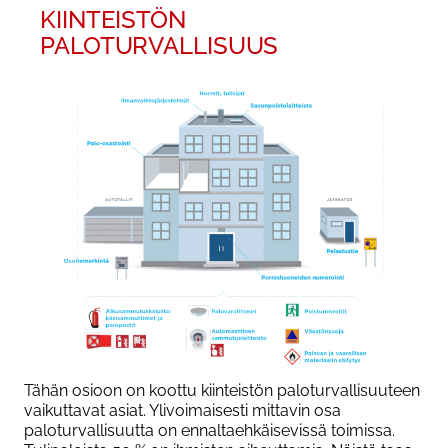
KIINTEISTÖN
PALOTURVALLISUUS
Tähän osioon on koottu kiinteistön paloturvallisuuteen
vaikuttavat asiat. Ylivoimaisesti mittavin osa
paloturvallisuutta on ennaltaehkäisevissä toimissa.